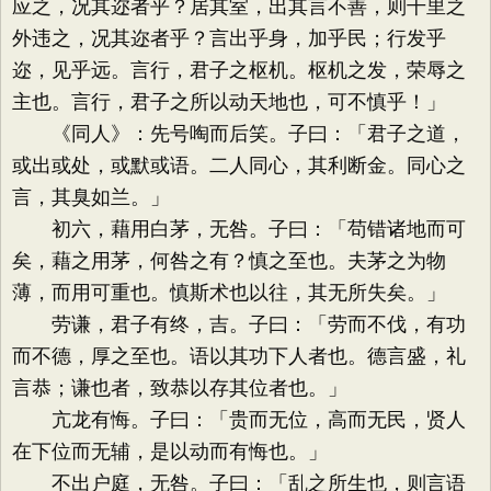
应之，况其迩者乎？居其室，出其言不善，则千里之
外违之，况其迩者乎？言出乎身，加乎民；行发乎
迩，见乎远。言行，君子之枢机。枢机之发，荣辱之
主也。言行，君子之所以动天地也，可不慎乎！」
《同人》：先号啕而后笑。子曰：「君子之道，
或出或处，或默或语。二人同心，其利断金。同心之
言，其臭如兰。」
初六，藉用白茅，无咎。子曰：「苟错诸地而可
矣，藉之用茅，何咎之有？慎之至也。夫茅之为物
薄，而用可重也。慎斯术也以往，其无所失矣。」
劳谦，君子有终，吉。子曰：「劳而不伐，有功
而不德，厚之至也。语以其功下人者也。德言盛，礼
言恭；谦也者，致恭以存其位者也。」
亢龙有悔。子曰：「贵而无位，高而无民，贤人
在下位而无辅，是以动而有悔也。」
不出户庭，无咎。子曰：「乱之所生也，则言语