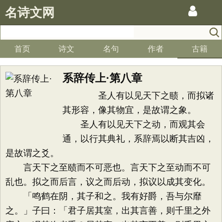
名诗文网
首页
诗文
名句
作者
古籍
系辞传上·第八章
圣人有以见天下之赜，而拟诸
其形容，像其物宜，是故谓之象。
圣人有以见天下之动，而观其会
通，以行其典礼，系辞焉以断其吉凶，
是故谓之爻。
言天下之至赜而不可恶也。言天下之至动而不可
乱也。拟之而后言，议之而后动，拟议以成其变化。
「鸣鹤在阴，其子和之。我有好爵，吾与尔靡
之。」子曰：「君子居其室，出其言善，则千里之外